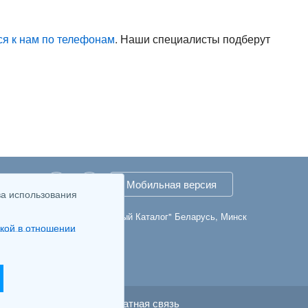
ся к нам по телефонам
. Наши специалисты подберут
take
Twitter
Мобильная версия
ва использования
© 2007-2026 "Первый Каталог" Беларусь, Минск
кой в отношении
Настройка cookie
Обратная связь