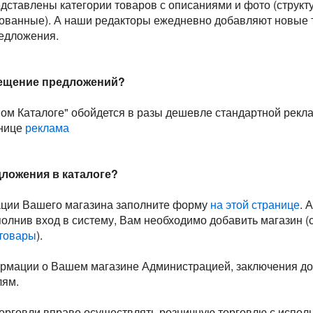
дставлены категории товаров с описаниями и фото (структ
ованные). А наши редакторы ежедневно добавляют новые т
едложения.
мещение предложений?
ом Каталоге" обойдется в разы дешевле стандартной рекл
анице
реклама
дложения в каталоге?
ации Вашего магазина заполните форму
на этой странице
. 
полнив вход в систему, Вам необходимо добавить магазин 
 товары
).
рмации о Вашем магазине Администрацией, заключения дог
лям.
орговли вправе осуществлять розничную торговлю с исполь