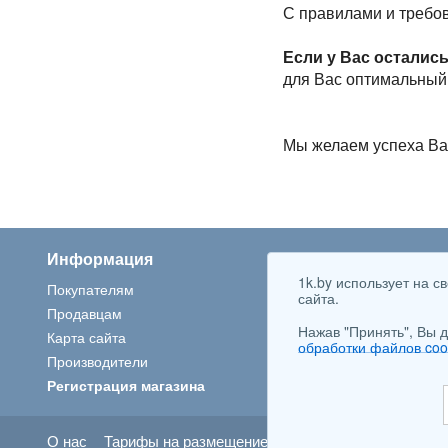
С правилами и требо
Если у Вас остали
для Вас оптимальный
Мы желаем успеха Ва
Информация
Популярные категор
1k.by использует на 
Покупателям
Ноутбуки
сайта.
Продавцам
Стиральные машины
Нажав "Принять", Вы д
Карта сайта
Наушники и гарнитуры
обработки файлов coo
Производители
Телевизоры
Регистрация магазина
Автомобильные шины
О нас
Тарифы на размещение
Медийная реклама
П