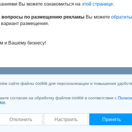
ваниями Вы можете ознакомиться на
этой странице
.
сь вопросы по размещению рекламы
Вы можете
обратить
 вариант размещения.
м и Вашему бизнесу!
ии
Новые категории
Vkon
своём сайте файлы cookie для персонализации и повышения удобст
Стилусы
Видеорегистраторы наблюдения
аете согласие на обработку файлов cookie в соответствии с
Полити
Аксессуары для моек высокого давления
kie
.
Аксессуары для газонной техники
Тепловизоры и пирометры
Отклонить
Настроить
Принять
ользовательское соглашение, Политика обработки перс.данных