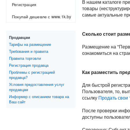
В нашем каталоге пре
Регистрация
товары (неструктурир
самые актуальные пр
Покупай дешевле с www.1k.by
Сколько стоит раз
Продавцам
Тарифы на размещение
Размещение на "Перв
Требования и правила
ознакомиться на стр
Правила торговли
Регистрация продавца
Как разместить пре
Проблемы с регистрацией
продавца?
Условия предоставления услуг
Для быстрой регистр
продавцам
Пользователя, то, вы
Информер с описанием товара на
ссылку
Продать свои
Ваш сайт
После проверки инфо
доступны пользовате
Справочно: Субъект т